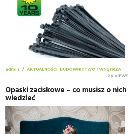
admin
AKTUALNOŚCI
,
BUDOWNICTWO I WNĘTRZA
24 VIEWS
Opaski zaciskowe – co musisz o nich
wiedzieć