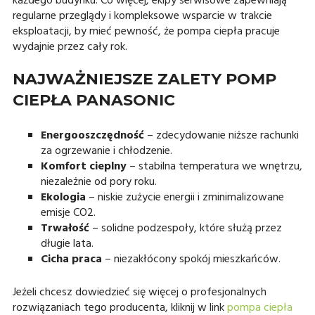
każdego budynku. Co więcej, ekipy serwisowe zapewniają
regularne przeglądy i kompleksowe wsparcie w trakcie
eksploatacji, by mieć pewność, że pompa ciepła pracuje
wydajnie przez cały rok.
NAJWAŻNIEJSZE ZALETY POMP
CIEPŁA PANASONIC
Energooszczędność
– zdecydowanie niższe rachunki
za ogrzewanie i chłodzenie.
Komfort cieplny
– stabilna temperatura we wnętrzu,
niezależnie od pory roku.
Ekologia
– niskie zużycie energii i zminimalizowane
emisje CO
2
.
Trwałość
– solidne podzespoły, które służą przez
długie lata.
Cicha praca
– niezakłócony spokój mieszkańców.
Jeżeli chcesz dowiedzieć się więcej o profesjonalnych
rozwiązaniach tego producenta, kliknij w link
pompa ciepła