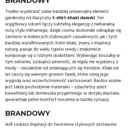
BRANDOWY
Trudno wyobrazić sobie bardziej uniwersalny element
garderoby niż klasyczny
t-shirt khaki damski
. Ten
wyjątkowy odcień łączy subtelną elegancję z niebanalną
nutą stylu militarnego, dzięki czemu doskonale odnajduje się
zarówno w kobiecych stylizacjach casualowych, jak i tych
bardziej wyrafinowanych. Kolor khaki, znany z inspiracji
naturą, pasuje do wielu typów urody i znakomicie
komponuje się z różnymi dodatkami. Wybierając koszulkę w
tym odcieniu, zyskujesz pewność, że nigdy nie wyjdziesz z
mody – niezależnie od zmieniających się trendów. Khaki od
lat cieszy się wiernym gronem fanek, które cenią jego
wygodę oraz wszechstronność zastosowań. Bardzo ważne
jest także pochodzenie materiału – szlachetny splot
bawełniany lub domieszka przyjemnego w dotyku elastanu
gwarantuje pełen komfort noszenia w każdej sytuacji.
BRANDOWY
Jeśli szukasz inspiracji do tworzenia stylowych zestawów