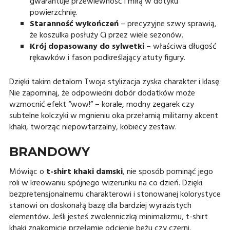
gwarantuje przewiewność i miłą w dotyku
powierzchnię.
Staranność wykończeń
– precyzyjne szwy sprawią,
że koszulka posłuży Ci przez wiele sezonów.
Krój dopasowany do sylwetki
– właściwa długość
rękawków i fason podkreślający atuty figury.
Dzięki takim detalom Twoja stylizacja zyska charakter i klasę.
Nie zapominaj, że odpowiedni dobór dodatków może
wzmocnić efekt “wow!” – korale, modny zegarek czy
subtelne kolczyki w mgnieniu oka przełamią militarny akcent
khaki, tworząc niepowtarzalny, kobiecy zestaw.
BRANDOWY
Mówiąc o
t-shirt khaki damski
, nie sposób pominąć jego
roli w kreowaniu spójnego wizerunku na co dzień. Dzięki
bezpretensjonalnemu charakterowi i stonowanej kolorystyce
stanowi on doskonałą bazę dla bardziej wyrazistych
elementów. Jeśli jesteś zwolenniczką minimalizmu, t-shirt
khaki znakomicie przełamie odcienie beżu czy czerni,