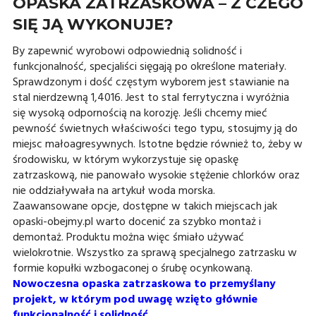
OPASKA ZATRZASKOWA – Z CZEGO
SIĘ JĄ WYKONUJE?
By zapewnić wyrobowi odpowiednią solidność i
funkcjonalność, specjaliści sięgają po określone materiały.
Sprawdzonym i dość częstym wyborem jest stawianie na
stal nierdzewną 1,4016. Jest to stal ferrytyczna i wyróżnia
się wysoką odpornością na korozję. Jeśli chcemy mieć
pewność świetnych właściwości tego typu, stosujmy ją do
miejsc małoagresywnych. Istotne będzie również to, żeby w
środowisku, w którym wykorzystuje się opaskę
zatrzaskową, nie panowało wysokie stężenie chlorków oraz
nie oddziaływała na artykuł woda morska.
Zaawansowane opcje, dostępne w takich miejscach jak
opaski-obejmy.pl warto docenić za szybko montaż i
demontaż. Produktu można więc śmiało używać
wielokrotnie. Wszystko za sprawą specjalnego zatrzasku w
formie kopułki wzbogaconej o śrubę ocynkowaną.
Nowoczesna opaska zatrzaskowa to przemyślany
projekt, w którym pod uwagę wzięto głównie
funkcjonalność i solidność.